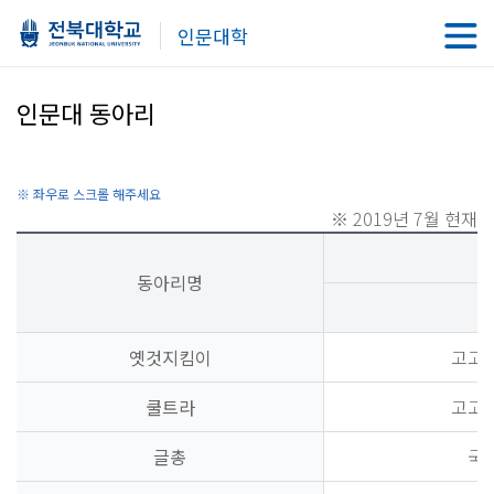
인문대학
인문대 동아리
※ 2019년 7월 현재
동아리명
옛것지킴이
고고
쿨트라
고고
글총
국