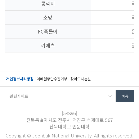
콩깍지
국
소망
국
FC죽돌이
문
키에츠
일
개인정보처리방침
이메일무단수집거부
찾아오시는길
[54896]
전북특별자치도 전주시 덕진구 백제대로 567
전북대학교 인문대학
Copyright © Jeonbuk National University. All rights reserved.